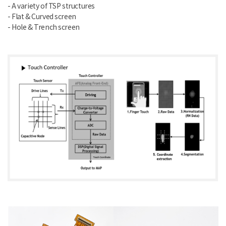
- A variety of TSP structures
- Flat & Curved screen
- Hole & Trench screen