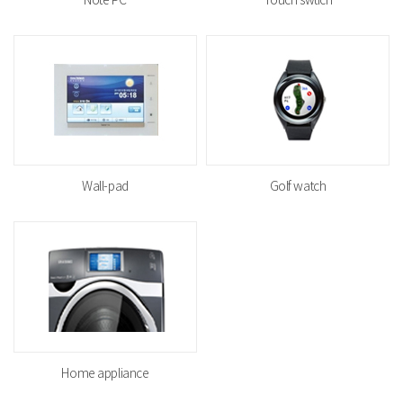
Wall-pad
Golf watch
Home appliance