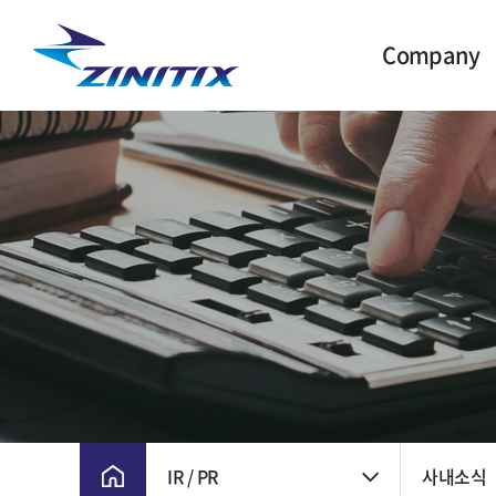
Company
CEO 인사말
주요 연혁
비전 및 핵심가치
CI
윤리경영
회사위치
IR / PR
사내소식