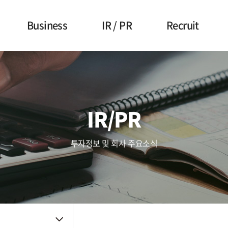
Business
IR / PR
Recruit
사업영역
주가정보
복리후생
Touch (IC/Module)
공시정보
인사제도
AF/OIS
Haptic/Power
IR자료
채용공고
IR/PR
Audio Amp
공지사항
채용FAQ
품질관리
투자정보 및 회사 주요소식
주요뉴스
신뢰성
품질방침
사내소식
환경방침
인증자료