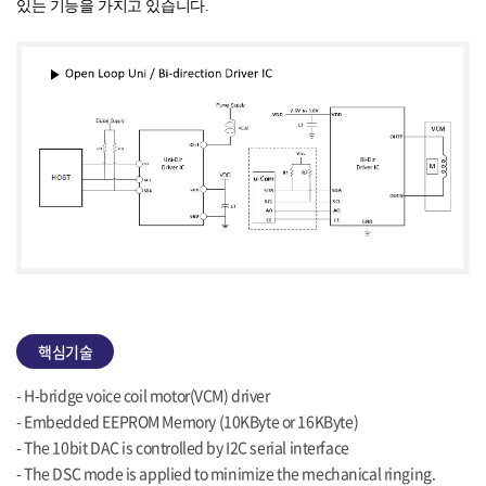
있는 기능을 가지고 있습니다
.
핵심기술
- H-bridge voice coil motor(VCM) driver
- Embedded EEPROM Memory (10KByte or 16KByte)
- The 10bit DAC is controlled by I2C serial interface
- The DSC mode is applied to minimize the mechanical ringing.