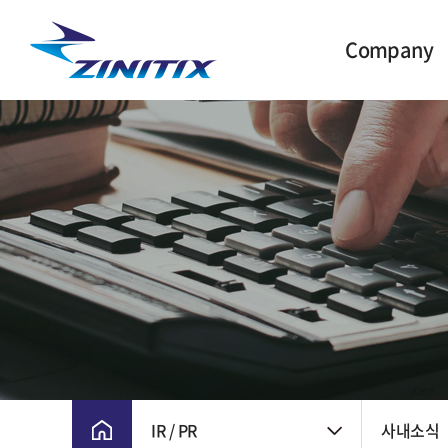
Company
CEO 인사말
주요 연혁
비전 및 핵심가치
CI
윤리경영
회사위치
IR / PR
사내소식