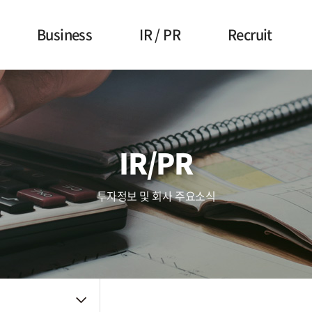
Business
IR / PR
Recruit
사업영역
주가정보
복리후생
Touch (IC/Module)
공시정보
인사제도
AF/OIS
Haptic/Power
IR자료
채용공고
IR/PR
Audio Amp
공지사항
채용FAQ
품질관리
투자정보 및 회사 주요소식
주요뉴스
신뢰성
품질방침
사내소식
환경방침
인증자료