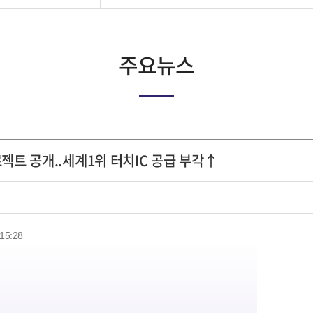
주요뉴스
젝트 공개..세계1위 터치IC 공급 부각↑
15:28