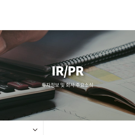
사업영역
주가정보
복리후생
Touch (IC/Module)
공시정보
인사제도
AF/OIS
Haptic/Power
IR자료
채용공고
Audio Amp
공지사항
채용FAQ
품질관리
주요뉴스
신뢰성
IR/PR
품질방침
사내소식
환경방침
인증자료
투자정보 및 회사 주요소식