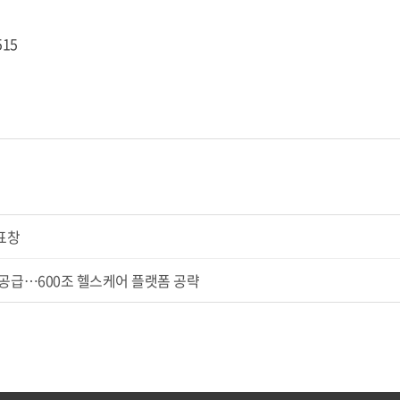
515
표창
 공급…600조 헬스케어 플랫폼 공략