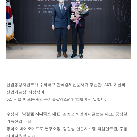
산업통상자원부가 주최하고 한국경제신문사가 후원한 ‘2020 이달의
산업기술상’ 시상식이
5일 서울 반포동 쉐라톤서울팔래스강남호텔에서 열렸다.
수상자 :
박정권 지니틱스 대표
, 김영선 씨엠에이글로벌 대표, 공경열
기득산업 대표,
장석호 바이오메트로 연구소장, 장길상 한온시스템 책임연구원, 주홍
레이저옵텍 대표,