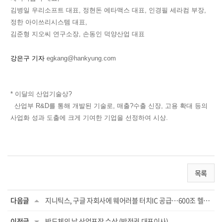
김병일 우리소프트 대표, 정현돈 에타맥스 대표, 인경필 세라컴 부장,
정한 아이쓰리시스템 대표,
김준형 지오씨 연구소장, 손동인 덕양산업 대표
강은구 기자
egkang@hankyung.com
* 이달의 산업기술상?
산업부 R&D를 통해 개발된 기술로, 매출?수출 신장, 고용 확대 등의
사업화 성과 도출에 크게 기여한 기업을 선정하여 시상.
목록
다음글
지니틱스, 구글 자회사에 웨어러블 터치IC 공급…600조 헬스케어 플랫폼 공략
이전글
반도체의 날 산업포장 수상 (박정권 대표이사)