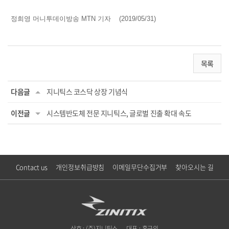
정희영 머니투데이방송 MTN 기자
(
2019/05/31)
목록
다음글
지니틱스 코스닥 상장 기념식
이전글
시스템반도체 전문 지니틱스, 글로벌 진출 확대 속도
Contact us
개인정보취급방침
이메일무단수집거부
찾아오시는 길
상호 : (주)지니틱스
대표 : 홍근의