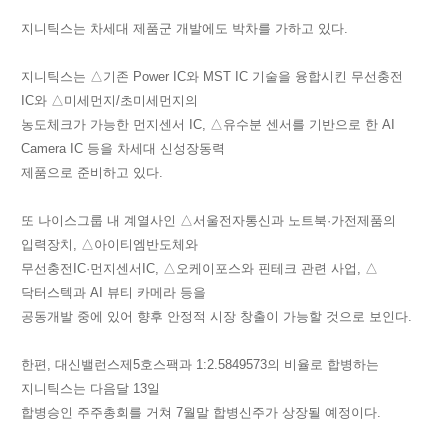
지니틱스는 차세대 제품군 개발에도 박차를 가하고 있다.
지니틱스는 △기존 Power IC와 MST IC 기술을 융합시킨 무선충전
IC와 △미세먼지/초미세먼지의
농도체크가 가능한 먼지센서 IC, △유수분 센서를 기반으로 한 AI
Camera IC 등을 차세대 신성장동력
제품으로 준비하고 있다.
또 나이스그룹 내 계열사인 △서울전자통신과 노트북·가전제품의
입력장치, △아이티엠반도체와
무선충전IC·먼지센서IC, △오케이포스와 핀테크 관련 사업, △
닥터스텍과 AI 뷰티 카메라 등을
공동개발 중에 있어 향후 안정적 시장 창출이 가능할 것으로 보인다.
한편, 대신밸런스제5호스팩과 1:2.5849573의 비율로 합병하는
지니틱스는 다음달 13일
합병승인 주주총회를 거쳐 7월말 합병신주가 상장될 예정이다.