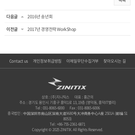
다음글
2016년 송년회
이전글
2017년 경영전략 WorkShop
Contact us
개인정보취급방침
이메일무단수집거부
찾아오시는 길
상호 : (주)지니틱스
대표 : 홍근의
주소 : 경기도 용인시 기흥구 흥덕1로 13, 19층 (영덕동, 흥덕IT밸리)
Tel : 031-8065-6000
Fax : 031-8065-6006
중국법인 : 中国深圳市南山区深南大道9680号大冲商务中心A座 2501A (邮编 51
8053)
Tel : +86-755-2361-6871
Copyright © 2025 ZINITIX. All Rights Reserved.