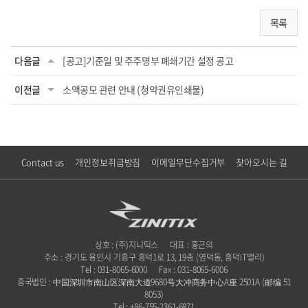
목록
다음글
[공고]기준일 및 주주명부 폐쇄기간 설정 공고
이전글
소액공모 관련 안내 (청약권유인쇄물)
Contact us
개인정보취급방침
이메일무단수집거부
찾아오시는 길
상호 : (주)지니틱스
대표 : 홍근의
주소 : 경기도 용인시 기흥구 흥덕1로 13, 19층 (영덕동, 흥덕IT밸리)
Tel : 031-8065-6000
Fax : 031-8065-6006
중국법인 : 中国深圳市南山区深南大道9680号大冲商务中心A座 2501A (邮编 51
8053)
Tel : +86-755-2361-6871