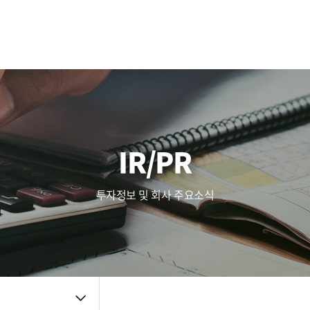
사업영역
주가정보
복리후생
Touch (IC/Module)
공시정보
인사제도
AF/OIS
Haptic/Power
IR자료
채용공고
Audio Amp
공지사항
채용FAQ
품질관리
주요뉴스
신뢰성
IR/PR
품질방침
사내소식
환경방침
인증자료
투자정보 및 회사 주요소식