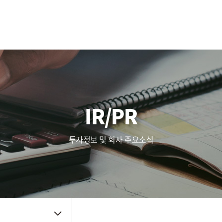
사업영역
주가정보
복리후생
Touch (IC/Module)
공시정보
인사제도
AF/OIS
Haptic/Power
IR자료
채용공고
Audio Amp
공지사항
채용FAQ
품질관리
주요뉴스
신뢰성
IR/PR
품질방침
사내소식
환경방침
인증자료
투자정보 및 회사 주요소식