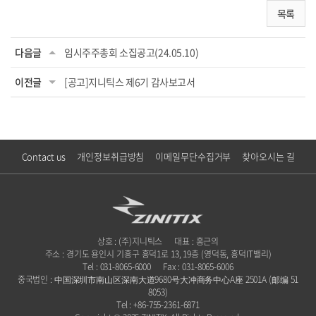
목록
다음글
임시주주총회 소집공고(24.05.10)
이전글
[공고]지니틱스 제6기 감사보고서
Contact us
개인정보취급방침
이메일무단수집거부
찾아오시는 길
상호 : (주)지니틱스
대표 : 홍근의
주소 : 경기도 용인시 기흥구 흥덕1로 13, 19층 (영덕동, 흥덕IT밸리)
Tel : 031-8065-6000
Fax : 031-8065-6006
중국법인 : 中国深圳市南山区深南大道9680号大冲商务中心A座 2501A (邮编 51
8053)
Tel : +86-755-2361-6871