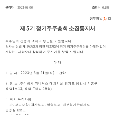
관리자
2023-03-06
조회수
6,198
첨부파일
(
1
)
5
제
기 정기주주총회 소집통지서
주주님의 건승과 댁내의 평안을 기원합니다
.
363
23
당사는 상법 제
조와 정관 제
조에 의거 정기주주총회를 아래와 같이
개최하고자 하오니
참석하여 주시기를 부탁 드립니다
.
-
아 래
-
: 2023
3
21
(
)
9
1.
일 시
년
월
일
화
오전
시
:
(
2.
장 소
주식회사 지니틱스 대회의실
경기도 용인시 기흥구
1
13,
IT
19
흥덕
로
흥덕
밸리
층
)
3.
회의 목적사항
.
:
,
,
가
보고사항
감사보고
영업보고
내부회계관리제도
운영실태보고