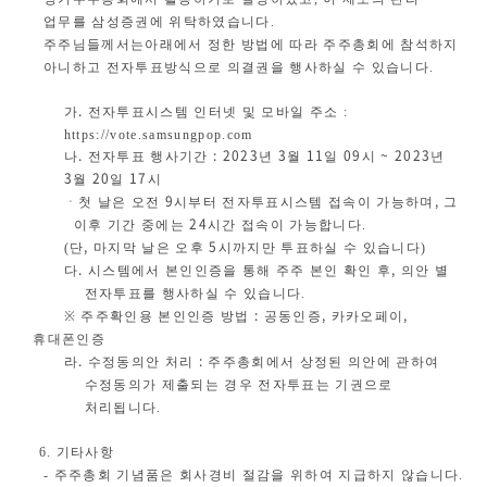
업무를 삼성증권에 위탁하였습니다
.
주주님들께서는
아래에서 정한 방법에 따라 주주총회에 참석하지
아니하고 전자투표방식으로 의결권
을 행사하실 수 있습니다
.
.
가
전자투표시스템 인터넷 및 모바일 주소
:
https://vote.samsungpop.com
.
: 2023
3
11
09
~ 2023
나
전자투표 행사기간
년
월
일
시
년
3
20
17
월
일
시
9
,
ㆍ첫 날은 오전
시부터 전자투표시스템 접속이 가능하며
그
24
이후 기간 중에는
시간 접속이 가능합니다
.
,
5
(
단
마지막 날은 오후
시까지만 투표하실 수 있습니다
)
.
,
다
시스템에서 본인인증을 통해 주주 본인 확인 후
의안 별
전자투표를 행사하실 수 있습니다
.
:
,
,
※
주주확인용 본인인증 방법
공동인증
카카오페이
휴대폰인증
.
:
라
수정동의안 처리
주주총회에서 상정된 의안에 관하여
수정동의가 제출되는 경우 전자투표는 기권으로
처리됩니다
.
6.
기타사항
-
주주총회 기념품은 회사경비 절감을 위하여 지급하지 않습니다
.