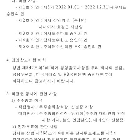
.
나
의결 사항
1
:
5
(2022.01.01 ~ 2022.12.31)
-
제
호 의안
제
기
재무제표
승인의 건
2
:
(
1
-
제
호 의안
이사 선임의 건
총
명
)
사내이사 호경근 재선임
3
:
-
제
호 의안
이사보수한도 승인의 건
4
:
-
제
호 의안
감사보수한도 승인의 건
5
:
-
제
호 의안
주식매수선택권 부여 승인의 건
4.
경영참고사항 비치
542
4
,
상법 제
조의
에 의거 경영참고사항을 우리 회사의 본점
,
KB
금융위원회
한국거래소 및
국민은행 증권대행부에
비치하오니 참고하시기 바랍니다
.
5.
의결권 행사에 관한 사항
1)
주주총회 참석
:
,
-
직접행사
주주총회참석장
신분증 지참
:
,
(
-
대리행사
주주총회참석장
위임장
주주와 대리인의 인적
,
),
사항 기재
본인 인감날인
대리인의 신분증
2)
전자투표에 관한 사항
368
4
5
당사는 상법 제
조의
에 따른 전자투표제도를 제
기
정기주주총회에서 활용하기
로 결정하였고
,
이 제도의 관리