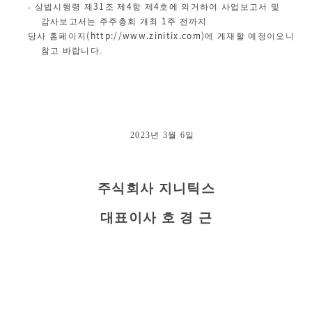
31
4
4
-
상법시행령 제
조 제
항 제
호에 의거하여 사업보고서 및
1
감사보고서는 주주총
회 개최
주 전까지
(http://www.zinitix.com)
당사 홈페이지
에 게재할 예정이오니
참
고 바랍니다
.
2023
년
3
월
6
일
주식회사 지니틱스
대표이사 호 경 근